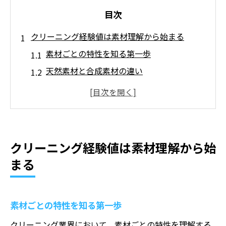
目次
クリーニング経験値は素材理解から始まる
素材ごとの特性を知る第一歩
天然素材と合成素材の違い
素材に適した洗浄方法を見極める
衣類の耐久性と洗浄力のバランス
素材劣化を防ぐための注意点
経験を積んで得られる素材理解
クリーニング経験値は素材理解から始
プロが語るクリーニングで得られる実践知識
まる
クリーニングプロセスの基本
ステイン処理の技術とコツ
素材ごとの特性を知る第一歩
色落ち防止のための工夫
クリーニング業界において、素材ごとの特性を理解する
クリーニング機材の適切な使用法