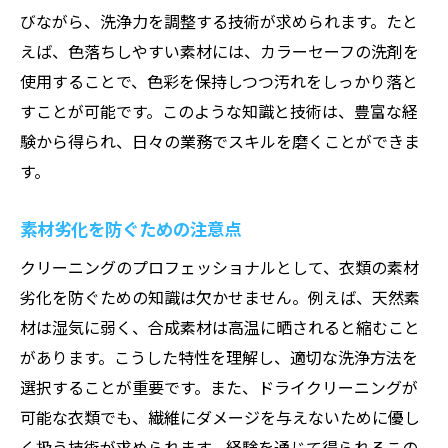
密
びながら、洗浄力を調整する技術が求められます。たと
プロが信頼するクリーニング技術
えば、色落ちしやすい素材には、カラーセーフの洗剤を
成功するクリーニング業務の秘訣
使用することで、色彩を保持しつつ汚れをしっかり落と
顧客満足を高めるための工夫
すことが可能です。このような知識と技術は、豊富な経
験から得られ、日々の業務でスキルを磨くことができま
クリーニングの未来を見据えた技術
す。
業界トレンドとその対応策
プロの経験から学ぶ重要なポイント
素材劣化を防ぐための注意点
クリーニングのプロフェッショナルとして、衣類の素材
劣化を防ぐための知識は欠かせません。例えば、天然素
材は湿気に弱く、合成素材は高温に晒されると縮むこと
があります。こうした特性を理解し、適切な洗浄方法を
選択することが重要です。また、ドライクリーニングが
可能な衣類でも、繊維にダメージを与えないために優し
く扱う技術が求められます。経験を通じて得られるこの