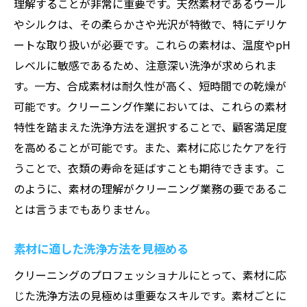
理解することが非常に重要です。天然素材であるウール
衣類のサイズと形を守るために
やシルクは、その柔らかさや光沢が特徴で、特にデリケ
プロの視点で見るクリーニング工夫
ートな取り扱いが必要です。これらの素材は、温度やpH
素材を活かすための洗浄温度と時間
レベルに敏感であるため、注意深い洗浄が求められま
す。一方、合成素材は耐久性が高く、短時間での乾燥が
クリーニングで培う日常業務の専門スキル
可能です。クリーニング作業においては、これらの素材
在庫管理と顧客対応のスキル
特性を踏まえた洗浄方法を選択することで、顧客満足度
日々の効率的な作業計画
を高めることが可能です。また、素材に応じたケアを行
品質管理の重要性とその手法
うことで、衣類の寿命を延ばすことも期待できます。こ
クリーニング業界特有のコミュニケーショ
のように、素材の理解がクリーニング業務の要であるこ
ン
とは言うまでもありません。
業務改善のアイデアを提案する力
素材に適した洗浄方法を見極める
日常の業務から学べる教訓
素材に応じたクリーニング手法の重要性
クリーニングのプロフェッショナルにとって、素材に応
素材ごとの洗浄剤の選び方
じた洗浄方法の見極めは重要なスキルです。素材ごとに