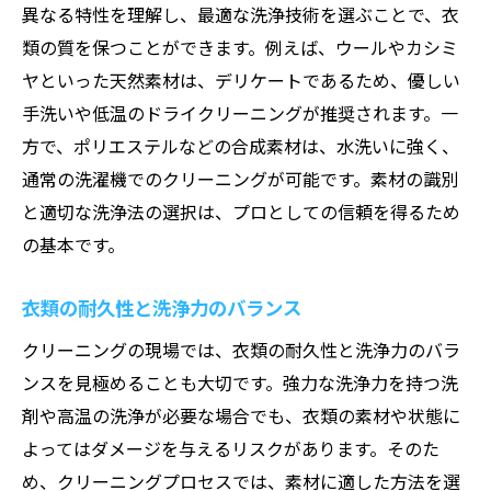
異なる特性を理解し、最適な洗浄技術を選ぶことで、衣
デリケート素材への対応
類の質を保つことができます。例えば、ウールやカシミ
クリーニング工程の最適化
ヤといった天然素材は、デリケートであるため、優しい
素材に応じた乾燥のポイント
手洗いや低温のドライクリーニングが推奨されます。一
環境に優しいクリーニング手法の検討
方で、ポリエステルなどの合成素材は、水洗いに強く、
素材特性を活かすための手法選定
通常の洗濯機でのクリーニングが可能です。素材の識別
クリーニング業界での経験値を積む方法
と適切な洗浄法の選択は、プロとしての信頼を得るため
現場経験から得られる学び
の基本です。
トレーニングと実務のバランス
衣類の耐久性と洗浄力のバランス
先輩から学ぶプロの技
クリーニングの現場では、衣類の耐久性と洗浄力のバラ
日々の作業でスキルを磨く
ンスを見極めることも大切です。強力な洗浄力を持つ洗
課題解決のための実践的アプローチ
剤や高温の洗浄が必要な場合でも、衣類の素材や状態に
経験を活かしたキャリアアップの道
よってはダメージを与えるリスクがあります。そのた
プロフェッショナルが教えるクリーニングの秘
め、クリーニングプロセスでは、素材に適した方法を選