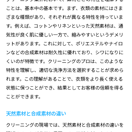
ことは、基本中の基本です。まず、衣類の素材にはさま
プロだけが知る効率的な作業手順
ざまな種類があり、それぞれが異なる特性を持っていま
品質を保証するためのチェックポイント
す。例えば、コットンやリネンといった天然素材は、通
未経験者でも即戦力になるクリーニングスキル
気性が良く肌に優しい一方で、縮みやすいというデメリ
基本的なクリーニング技術の習得
ットがあります。これに対して、ポリエステルやナイロ
チームワークを活かした作業効率化
ンなどの合成素材は耐久性に優れており、シワになりに
安全で効率的な作業環境の構築
くいのが特徴です。クリーニングのプロは、このような
未経験からプロへ成長するまでの道のり
特性を理解し、適切な洗浄方法を選択することが求めら
れます。この理解があることで、衣類をより長く使える
クリーニングの基本原則を学ぶ
状態に保つことができ、結果としてお客様の信頼を得る
即戦力になるための継続的なスキル向上
ことができます。
衣類の特性を活かすクリーニング技術の工夫
衣類の形状保持と仕上がりの工夫
天然素材と合成素材の違い
アイロンがけのポイントと技法
クリーニングの現場では、天然素材と合成素材の違いを
特殊素材に対するクリーニング対応