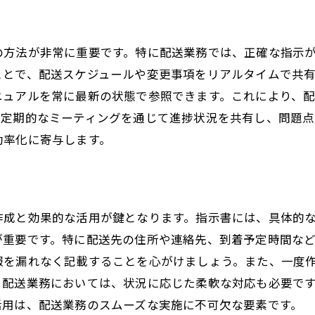
配送業務の基本的な疑問解消
労働環境改善のための指示方法
の方法が非常に重要です。特に配送業務では、正確な指示
スタッフの働きやすい環境構築
ことで、配送スケジュールや変更事項をリアルタイムで共
指示改善で得られるスタッフの満足度
ニュアルを常に最新の状態で参照できます。これにより、
、定期的なミーティングを通じて進捗状況を共有し、問題点
効率的な作業環境の整備
効率化に寄与します。
業務効率化に向けた社内制度の見直し
作成と効果的な活用が鍵となります。指示書には、具体的
が重要です。特に配送先の住所や連絡先、到着予定時間な
報を漏れなく記載することを心がけましょう。また、一度
。配送業務においては、状況に応じた柔軟な対応も必要で
活用は、配送業務のスムーズな実施に不可欠な要素です。