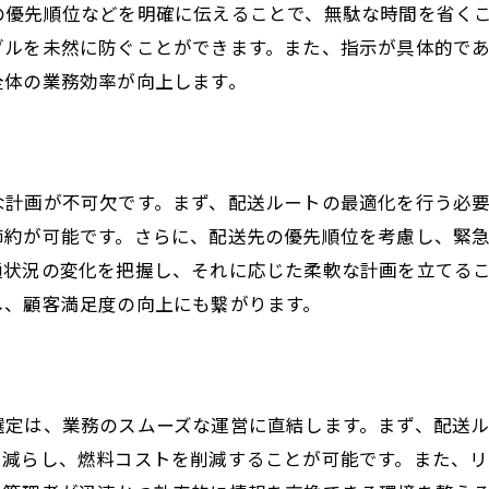
フィードバックの収集と活用
の優先順位などを明確に伝えることで、無駄な時間を省く
現場での指示修正とその影響
ブルを未然に防ぐことができます。また、指示が具体的で
全体の業務効率が向上します。
技術を活用した指示の標準化
配送業務の現場で直面する課題と対策
渋滞や交通状況を考慮した指示
対応力を上げるためのスタッフ教育
な計画が不可欠です。まず、配送ルートの最適化を行う必
節約が可能です。さらに、配送先の優先順位を考慮し、緊
設備や車両の管理とメンテナンス
通状況の変化を把握し、それに応じた柔軟な計画を立てる
予期せぬトラブルへの迅速な対応法
し、顧客満足度の向上にも繋がります。
業務効率を阻む要因の特定
環境変化への柔軟な対応策
具体例で学ぶ配送業務の指示方法
選定は、業務のスムーズな運営に直結します。まず、配送
地域ごとの配送ルート設定
を減らし、燃料コストを削減することが可能です。また、
時間指定配達の効果的な管理