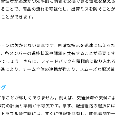
と管理者が迅速かつ効率的に情報を交換できる環境を整え
特殊配送の指示プロセス
することで、商品の流れを可視化し、出荷ミスを防ぐこと
現場からのフィードバック事例
ることができます。
新しいテクノロジーの導入と指示
指示の改善に役立つデータ活用
初心者でも安心！配送業務の効率化指示ガイド
ションは欠かせない要素です。明確な指示を迅速に伝える
初めての指示に必要な要素とは
い、各メンバーの進捗状況や課題を共有することが重要で
配送業務の基礎知識講座
いでしょう。さらに、フィードバックを積極的に取り入れ
安心して指示を出すための準備
促進により、チーム全体の連携が強まり、スムーズな配送業
初心者向けのサポート体制
実践を通じた学びのポイント
ング
経験者からのアドバイス活用法
することが珍しくありません。例えば、交通渋滞や天候に
配送業務における指示の重要性とその影響
事前の計画と準備が不可欠です。まず、配送経路の選択に
指示の質が業務に与える影響
、トラブル発生時には、すぐに情報を共有し、関係者間で