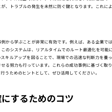
効率的な指示で得られる成果
とが、トラブルの発生を未然に防ぐ鍵となります。これに
指示不備によるトラブル事例
業務改善に向けた指示の見直し
指示改善がもたらす業務効率化
指示の重要性を理解するための研修
事例から学ぶことが非常に有効です。例えば、ある企業で
スムーズな配送業務を実現するための指示のポイント
。このシステムは、リアルタイムでのルート最適化を可能
のスキルアップを図ることで、現場での迅速な判断力を養
事前準備としての指示の整備
させる努力も行っています。これらの成功事例に基づく取
配送業務の流れを把握する方法
に行うためのヒントとして、ぜひ活用してください。
指示を効率的に伝えるテクニック
現場の声を反映した指示改善
スムーズな業務遂行のための計画
確にするためのコツ
指示内容の定期的な見直し
配送業務に関するよくある質問と労働環境の改善