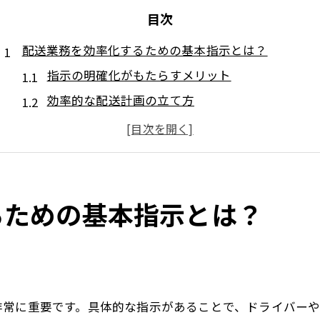
目次
配送業務を効率化するための基本指示とは？
指示の明確化がもたらすメリット
効率的な配送計画の立て方
業務効率化に必要なツールの選定
コミュニケーションの重要性と方法
配送業務におけるトラブルシューティング
成功事例から学ぶ効率化の秘訣
るための基本指示とは？
配送業務の指示を明確にするためのコツ
情報伝達のための効果的な方法
指示書の作成と活用方法
誤解を防ぐための確認プロセス
非常に重要です。具体的な指示があることで、ドライバー