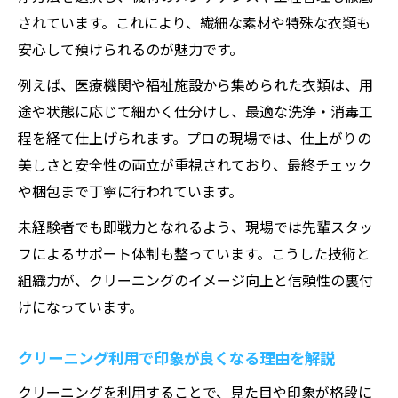
工夫
されています。これにより、繊細な素材や特殊な衣類も
クリーニングの利点を実生活で実感する方法
安心して預けられるのが魅力です。
クリーニングの利点を日常で体験するアイ
例えば、医療機関や福祉施設から集められた衣類は、用
デア
途や状態に応じて細かく仕分けし、最適な洗浄・消毒工
クリーニングのメリットを最大限引き出す
程を経て仕上げられます。プロの現場では、仕上がりの
コツ
美しさと安全性の両立が重視されており、最終チェック
クリーニングの利点は何ですか？実体験か
や梱包まで丁寧に行われています。
ら解説
未経験者でも即戦力となれるよう、現場では先輩スタッ
クリーニングの活用で感じる日々の快適さ
フによるサポート体制も整っています。こうした技術と
クリーニングサービスの利点を家族で共有
組織力が、クリーニングのイメージ向上と信頼性の裏付
しよう
けになっています。
クリーニング利用で印象が良くなる理由を解説
クリーニングを利用することで、見た目や印象が格段に