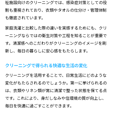
る方法
祉施設向けのクリーニングでは、感染症対策としての役
割も重視されており、衣類やタオルの仕分け・管理体制
クリーニングが日々の家事負担を軽減する
も徹底されています。
理由
効率的なクリーニングサービス活用術を紹
家庭洗濯と比較した際の違いを実感するためにも、クリ
介
ーニングならではの衛生対策や工程を知ることが重要で
す。清潔感へのこだわりがクリーニングのイメージを刷
クリーニングで生活全体の効率化を図るポ
新し、毎日の暮らしに安心感をもたらします。
イント
忙しい人こそ選びたいクリーニング活用法
クリーニングで得られる快適な生活の変化
衣類管理に役立つクリーニングの強みとは
クリーニングを活用することで、日常生活にどのような
クリーニングが衣類管理にもたらすメリッ
変化がもたらされるのでしょうか。第一に挙げられるの
ト紹介
は、衣類やリネン類が常に清潔で整った状態を保てる点
クリーニングで大切な衣類を長持ちさせる
です。これにより、身だしなみや住環境の質が向上し、
コツ
毎日を快適に過ごすことができます。
クリーニング活用で衣類整理がスムーズに