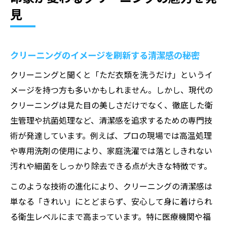
解説
見
クリーニングのイメージアップにつながる
工夫
クリーニング技術がもたらす清潔感の理由
クリーニングのイメージを刷新する清潔感の秘密
クリーニングの専門技術が清潔感を生むし
クリーニングと聞くと「ただ衣類を洗うだけ」というイ
くみ
メージを持つ方も多いかもしれません。しかし、現代の
クリーニングで衣類が綺麗になる理由を徹
クリーニングは見た目の美しさだけでなく、徹底した衛
底解説
生管理や抗菌処理など、清潔感を追求するための専門技
クリーニングはなぜ綺麗になるのか科学的
術が発達しています。例えば、プロの現場では高温処理
視点
や専用洗剤の使用により、家庭洗濯では落としきれない
クリーニング技術の進化がもたらす安心感
汚れや細菌をしっかり除去できる点が大きな特徴です。
クリーニングの清潔効果と家庭洗濯の違い
このような技術の進化により、クリーニングの清潔感は
効率重視ならクリーニング活用が最適
単なる「きれい」にとどまらず、安心して身に着けられ
クリーニング利用で時短と効率化を実現す
る衛生レベルにまで高まっています。特に医療機関や福