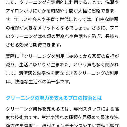
また、クリーニングを定期的に利用することで、洗濯や
なる理由
アイロンがけにかかる時間や手間が大幅に省略できま
クリーニングのプロが語る衣類管理の工夫
す。忙しい社会人や子育て世代にとっては、自由な時間
クリーニングサービスでクローゼットが快
の確保が大きなメリットとなるでしょう。さらに、プロ
適に
のクリーニングは衣類の型崩れや色落ちを防ぎ、長持ち
清潔感を求めるならクリーニングの選択肢も
させる効果も期待できます。
清潔感重視の方におすすめなクリーニング
実際に「クリーニングを利用し始めてから家事の負担が
活用法
減り、生活にゆとりが生まれた」という声も多く聞かれ
クリーニングで清潔な生活を実現するポイ
ます。清潔感と効率性を両立できるクリーニングの利用
ント
は、快適な生活への第一歩です。
クリーニング選びで清潔感が変わる理由を
解説
クリーニングの魅力を支えるプロの技術とは
クリーニングの多彩な選択肢で清潔感アッ
クリーニング業界を支えるのは、専門スタッフによる高
プ
度な技術力です。生地や汚れの種類を見極めて最適な洗
クリーニングを活用した衛生的な暮らしの
浄方法を選択し、機材のメンテナンスや工程管理も徹底