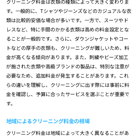
クリーニング料金は衣類の種類によって大きく変わりま
初回利用者特典を活用する
す。一般的に、Tシャツやジーンズなどのカジュアルな衣
自宅引き取りサービスの費用を抑える
類は比較的安価な場合が多いです。一方で、スーツやド
友達紹介プログラムを利用する
レスなど、特に手間のかかる衣類は高めの料金設定とな
長期利用者特典を有効活用
ることが一般的です。さらに、ダウンジャケットやコー
クリーニング料金の交渉術
トなどの厚手の衣類も、クリーニングが難しいため、料
金が高くなる傾向があります。また、刺繍やビーズ加工
クリーニング料金の内訳を理解して賢く利用
が施された衣類や高級ブランドの製品は、特別な注意が
基本料金と追加料金の違い
必要なため、追加料金が発生することがあります。これ
特殊な素材の追加費用とは
らの違いを理解し、クリーニングに出す際には事前に料
サービス内容の詳細を確認する
金を確認し、予算に合ったサービスを選ぶことが重要で
クリーニング業者のコスト構造を知る
す。
料金の透明性を求める方法
地域によるクリーニング料金の相場
不明瞭な料金設定を避ける
クリーニング料金の差を生む要因とその対策法
クリーニング料金は地域によって大きく異なることがあ