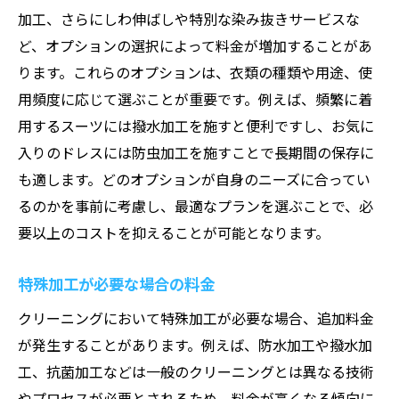
料金変更時の対応策
加工、さらにしわ伸ばしや特別な染み抜きサービスな
クリーニング料金とサービス品質のバランスを
ど、オプションの選択によって料金が増加することがあ
取る方法
ります。これらのオプションは、衣類の種類や用途、使
コストパフォーマンスを考える
用頻度に応じて選ぶことが重要です。例えば、頻繁に着
料金が安い＝低品質の誤解を解く
用するスーツには撥水加工を施すと便利ですし、お気に
信頼できる業者を選ぶポイント
入りのドレスには防虫加工を施すことで長期間の保存に
も適します。どのオプションが自身のニーズに合ってい
サービス品質の測り方
るのかを事前に考慮し、最適なプランを選ぶことで、必
料金交渉で得られるメリット
要以上のコストを抑えることが可能となります。
安心して任せられる業者の探し方
特殊加工が必要な場合の料金
クリーニングにおいて特殊加工が必要な場合、追加料金
が発生することがあります。例えば、防水加工や撥水加
工、抗菌加工などは一般のクリーニングとは異なる技術
やプロセスが必要とされるため、料金が高くなる傾向に