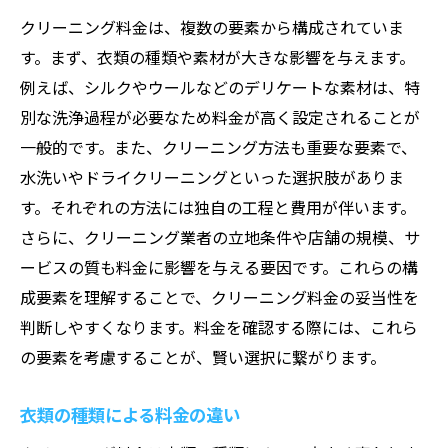
複数店舗の料金表を比較するコツ
クリーニング料金は、複数の要素から構成されていま
す。まず、衣類の種類や素材が大きな影響を与えます。
定期的なプロモーションを見逃さない方法
例えば、シルクやウールなどのデリケートな素材は、特
会員割引を利用した料金削減
別な洗浄過程が必要なため料金が高く設定されることが
口コミサイトで評判を確認する
一般的です。また、クリーニング方法も重要な要素で、
クリーニング料金を抑えるためのポイントとは
水洗いやドライクリーニングといった選択肢がありま
季節ごとのキャンペーンを利用する
す。それぞれの方法には独自の工程と費用が伴います。
大量持ち込みでの割引を上手に活用
さらに、クリーニング業者の立地条件や店舗の規模、サ
自宅で洗えるものの見極め方
ービスの質も料金に影響を与える要因です。これらの構
クリーニング頻度を抑える方法
成要素を理解することで、クリーニング料金の妥当性を
判断しやすくなります。料金を確認する際には、これら
簡単な修繕は自分で行う
の要素を考慮することが、賢い選択に繋がります。
地域イベントでの無料クリーニングを探す
クリーニングサービスで料金をお得にする秘訣
衣類の種類による料金の違い
会員カードの利用でポイントを貯める