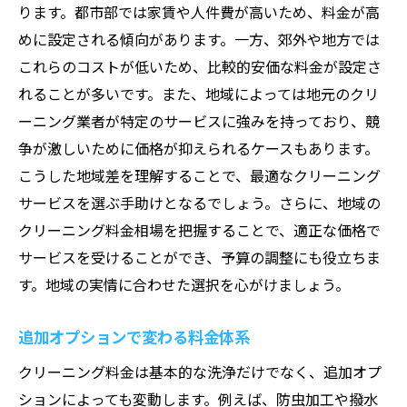
高級ブランド品のクリーニング料金
ります。都市部では家賃や人件費が高いため、料金が高
めに設定される傾向があります。一方、郊外や地方では
洗浄技術の違いによる料金差
これらのコストが低いため、比較的安価な料金が設定さ
立地条件と料金の関係
れることが多いです。また、地域によっては地元のクリ
予約のタイミングで変わる料金
ーニング業者が特定のサービスに強みを持っており、競
特急仕上げサービスの料金
争が激しいために価格が抑えられるケースもあります。
環境対策費用を考慮した料金
こうした地域差を理解することで、最適なクリーニング
クリーニング料金の基本を知ることで得られる
サービスを選ぶ手助けとなるでしょう。さらに、地域の
安心感
クリーニング料金相場を把握することで、適正な価格で
事前に問い合わせて確認するポイント
サービスを受けることができ、予算の調整にも役立ちま
す。地域の実情に合わせた選択を心がけましょう。
料金表の読み取り方
トラブルを未然に防ぐための知識
追加オプションで変わる料金体系
契約書の内容をしっかり確認
クリーニング料金は基本的な洗浄だけでなく、追加オプ
サービス評価の基準を持つ
ションによっても変動します。例えば、防虫加工や撥水