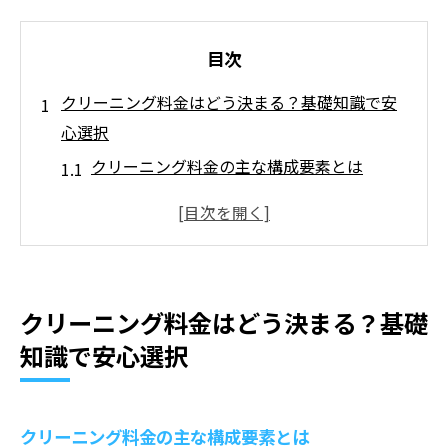
目次
クリーニング料金はどう決まる？基礎知識で安
心選択
クリーニング料金の主な構成要素とは
衣類の種類による料金の違い
地域によるクリーニング料金の相場
追加オプションで変わる料金体系
特殊加工が必要な場合の料金
クリーニング料金はどう決まる？基礎
生地の洗浄方法と料金の関係
知識で安心選択
無駄を省くクリーニング料金の賢い比較方法
オンラインレビューを活用した料金比較
クリーニング料金の主な構成要素とは
サービス内容と料金のバランスを見極める