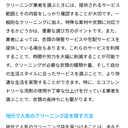
バランス
クリーニング業者を選ぶときには、提供されるサービス
現代のクリーニングサービスのトレンド
範囲とその内容をしっかり確認することが大切です。一
環境に配慮した新しいクリーニング技術
般的なクリーニングに加え、特殊な素材や衣類に対応で
きるかどうかは、重要な選び方のポイントです。また、
時間を重視したサービスの需要
業者によっては、衣類の保管サービスや宅配サービスを
持続可能性と利便性の両立を目指す方法
提供している場合もあります。これらのサービスを利用
新しいライフスタイルに合ったサービスの
することで、時間や労力を大幅に削減することが可能で
選び方
す。クリーニングが必要な衣類の種類や量、そして自分
未来を見据えたクリーニング業界の動向
の生活スタイルに合ったサービスを選ぶことで、より快
あなたのライフスタイルに合ったクリーニング
適な生活を実現することができます。特に、エコフレン
サービスを見つけよう
ドリーな洗剤の使用や丁寧な仕上げを行っている業者を
個々のニーズに応じたクリーニングサービ
選ぶことで、衣類の長持ちにも繋がります。
ス
地元で人気のクリーニング店を探す方法
ライフスタイル別サービスの選び方
忙しい人向けの時間節約術
地元で人気のクリーニング店を見つけることは、あなた