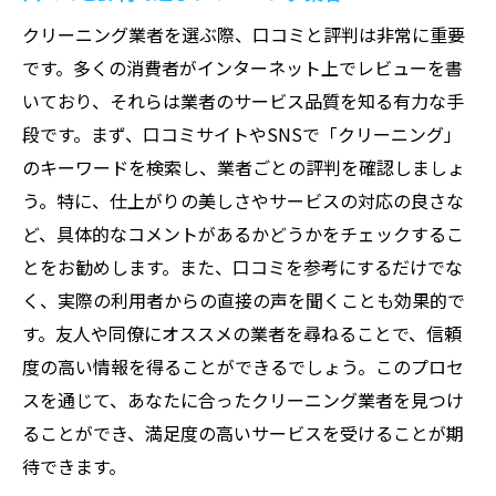
仕事帰りにも利用できる業者の探し方
クリーニング業者を選ぶ際、口コミと評判は非常に重要
衣類素材に応じたクリーニングケアで長持ちを
です。多くの消費者がインターネット上でレビューを書
実現
いており、それらは業者のサービス品質を知る有力な手
素材別クリーニングの基本知識
段です。まず、口コミサイトやSNSで「クリーニング」
デリケートな素材の取り扱いポイント
のキーワードを検索し、業者ごとの評判を確認しましょ
衣類の長寿命を実現するケア方法
う。特に、仕上がりの美しさやサービスの対応の良さな
プロに相談する素材別ケアの利点
ど、具体的なコメントがあるかどうかをチェックするこ
トラブルを防ぐためのクリーニング前準備
とをお勧めします。また、口コミを参考にするだけでな
く、実際の利用者からの直接の声を聞くことも効果的で
衣替え時に役立つ素材別保管方法
す。友人や同僚にオススメの業者を尋ねることで、信頼
汚れの種類別クリーニングテクニック完全ガイ
度の高い情報を得ることができるでしょう。このプロセ
ド
スを通じて、あなたに合ったクリーニング業者を見つけ
種類別に見る汚れの特徴
ることができ、満足度の高いサービスを受けることが期
家庭でできる汚れ別応急処置法
待できます。
プロのクリーニングテクニック紹介