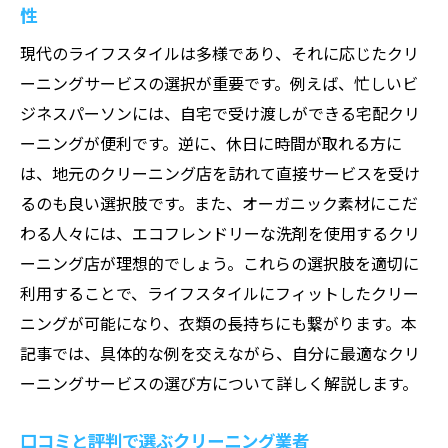
性
環境に優しいクリーニングの特徴
エコフレンドリーな洗剤を使うメリット
現代のライフスタイルは多様であり、それに応じたクリ
ーニングサービスの選択が重要です。例えば、忙しいビ
持続可能なクリーニング方法を選ぶ基準
ジネスパーソンには、自宅で受け渡しができる宅配クリ
エコ認証を持つ業者を選ぶポイント
ーニングが便利です。逆に、休日に時間が取れる方に
環境配慮型クリーニングの未来
は、地元のクリーニング店を訪れて直接サービスを受け
家庭でできるエコクリーニングの工夫
るのも良い選択肢です。また、オーガニック素材にこだ
忙しい人のためのクリーニングプラン活用術
わる人々には、エコフレンドリーな洗剤を使用するクリ
時間を節約できるクリーニングサービスの
ーニング店が理想的でしょう。これらの選択肢を適切に
選び方
利用することで、ライフスタイルにフィットしたクリー
定期便サービスのメリットと注意点
ニングが可能になり、衣類の長持ちにも繋がります。本
短時間で完了するプランの活用法
記事では、具体的な例を交えながら、自分に最適なクリ
ーニングサービスの選び方について詳しく解説します。
忙しい日常にクリーニングを組み込むコツ
スマートフォンアプリでの予約管理術
口コミと評判で選ぶクリーニング業者