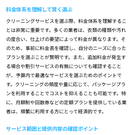
汚れ落とし成功のポイント
料金体系を理解して賢く選ぶ
頑固な汚れと戦うための方法
クリーニングサービスを選ぶ際、料金体系を理解するこ
クリーニング前に知っておくべきポイント
とは非常に重要です。多くの業者は、衣類の種類や汚れ
クリーニング業者選びで失敗しないためのポイ
の度合い、仕上げの要望によって料金が異なります。そ
ント
のため、事前に料金表を確認し、自分のニーズに合った
プランを選ぶことが賢明です。また、追加料金が発生す
初めて利用する際の基礎知識
る場合や割引サービスの有無についても確認すること
問題のない業者を見つけるためのチェック
が、予算内で最適なサービスを選ぶためのポイントで
リスト
す。クリーニングの頻度や量に応じて、パッケージプラ
トラブルを避けるための契約前確認事項
ンを利用することでコストを抑えることも可能です。特
信頼できるクリーニング業者の見極め方
に、月額制や回数券などの定額プランを提供している業
価格だけで選ばない賢明な選択法
者は、頻繁に利用する方にとって経済的です。
サービスの質を見分けるポイント
サービス範囲と提供内容の確認ポイント
クリーニングサービスの新潮流：環境と時間の